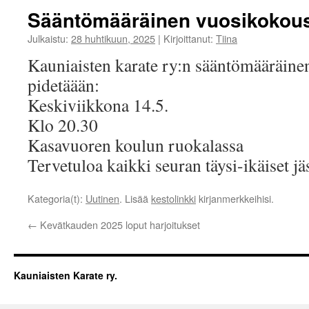
Sääntömääräinen vuosikokous
Julkaistu:
28 huhtikuun, 2025
|
Kirjoittanut:
Tiina
Kauniaisten karate ry:n sääntömääräin
pidetäään:
Keskiviikkona 14.5.
Klo 20.30
Kasavuoren koulun ruokalassa
Tervetuloa kaikki seuran täysi-ikäiset jä
Kategoria(t):
Uutinen
. Lisää
kestolinkki
kirjanmerkkeihisi.
←
Kevätkauden 2025 loput harjoitukset
Kauniaisten Karate ry.