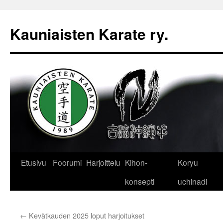
Kauniaisten Karate ry.
Siirry
Etusivu
Foorumi
Harjoittelu
Kihon-
Koryu
sisältöön
konsepti
uchinadi
←
Kevätkauden 2025 loput harjoitukset